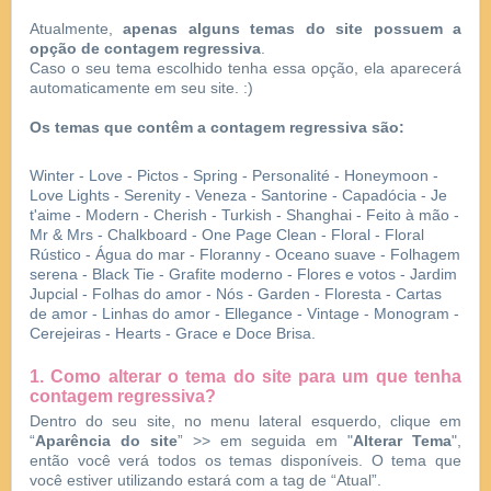
Atualmente,
apenas alguns temas do site possuem a
opção de contagem regressiva
.
Caso o seu tema escolhido tenha essa opção, ela aparecerá
automaticamente em seu site. :)
Os temas que contêm a contagem regressiva são:
Winter - Love - Pictos - Spring - Personalité - Honeymoon -
Love Lights - Serenity - Veneza - Santorine - Capadócia - Je
t'aime - Modern - Cherish - Turkish - Shanghai - Feito à mão -
Mr & Mrs - Chalkboard - One Page Clean - Floral - Floral
Rústico - Água do mar - Floranny - Oceano suave - Folhagem
serena - Black Tie - Grafite moderno - Flores e votos - Jardim
Jupcial - Folhas do amor - Nós - Garden - Floresta - Cartas
de amor - Linhas do amor - Ellegance - Vintage - Monogram -
Cerejeiras - Hearts - Grace e Doce Brisa.
1. Como alterar o tema do site para um que tenha
contagem regressiva?
Dentro do seu site, no menu lateral esquerdo, clique em
“
Aparência do site
” >> em seguida em "
Alterar Tema
",
então você verá todos os temas disponíveis. O tema que
você estiver utilizando estará com a tag de “Atual”.